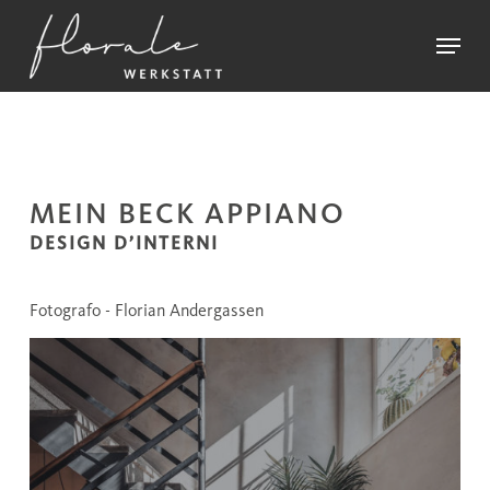
Skip
Menu
to
main
Close
content
Menu
MEIN BECK APPIANO
DESIGN D’INTERNI
Fotografo - Florian Andergassen