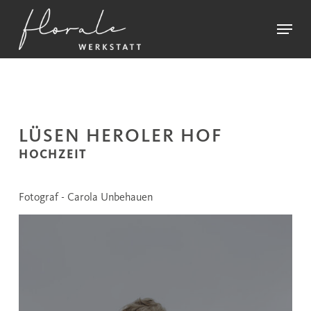
Skip
Menu
to
main
Close
content
Menu
LÜSEN HEROLER HOF
HOCHZEIT
Fotograf - Carola Unbehauen