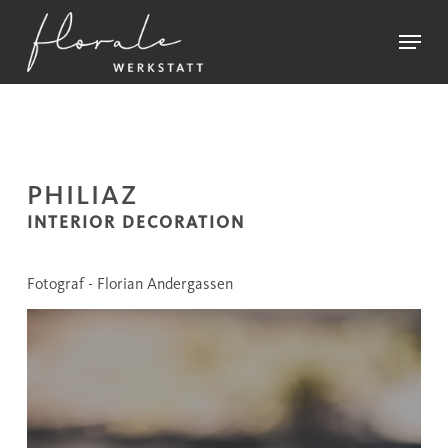
Skip
Menu
to
main
Close
content
Menu
PHILIAZ
INTERIOR DECORATION
Fotograf - Florian Andergassen