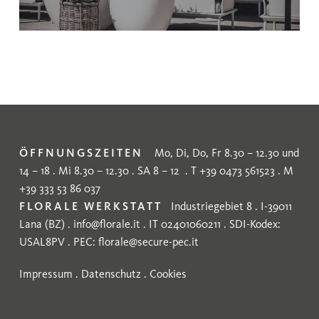
ÖFFNUNGSZEITEN
Mo, Di, Do, Fr 8.30 – 12.30 und
14 – 18 . Mi 8.30 – 12.30 . SA 8 – 12 . T +39 0473 561523 . M
+39 333 53 86 037
FLORALE WERKSTATT
Industriegebiet 8 . I-39011
Lana (BZ) .
info@florale.it
. IT 02401060211 . SDI-Kodex:
USAL8PV . PEC:
florale@secure-pec.it
Impressum
.
Datenschutz
.
Cookies