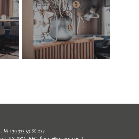
lana-
21
3 . M +39 333 53 86 037
rio: USAL8PV . PEC:
florale@secure-pec.it