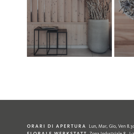
lana-
lana-
10
19
ORARI DI APERTURA
Lun, Mar, Gio, Ven 8.30 
FLORALE WERKSTATT
Zona Industriale 8 . I-