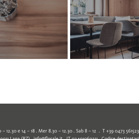
lana-
20
– 12.30 e 14 – 18 . Mer 8.30 – 12.30 . Sab 8 – 12 . T +39 0473 56152
39011 Lana (BZ) .
info@florale.it
. IT 02401060211 . Codice destinata