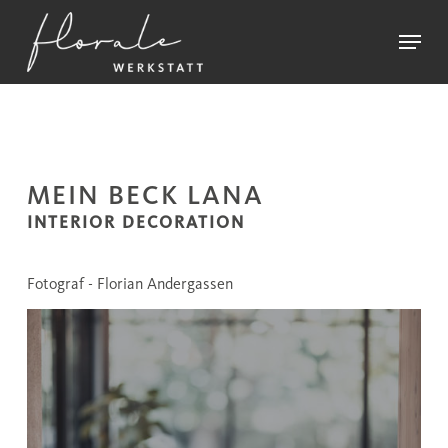
Skip
Menu
to
main
Close
content
Menu
MEIN BECK LANA
INTERIOR DECORATION
Fotograf - Florian Andergassen